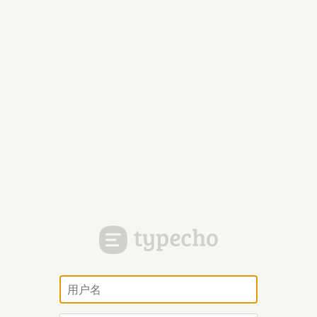
用
户
名