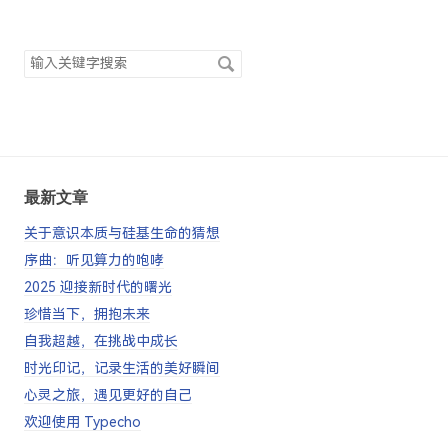
搜
索
关
键
字
最新文章
关于意识本质与硅基生命的猜想
序曲：听见算力的咆哮
2025 迎接新时代的曙光
珍惜当下，拥抱未来
自我超越，在挑战中成长
时光印记，记录生活的美好瞬间
心灵之旅，遇见更好的自己
欢迎使用 Typecho